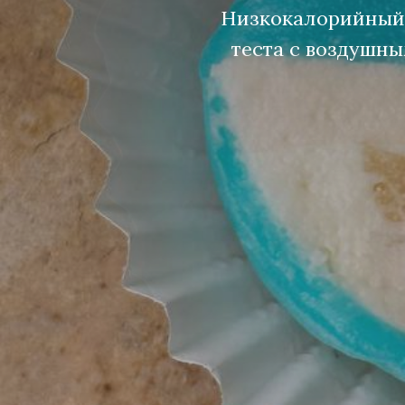
Низкокалорийный д
теста с воздушн