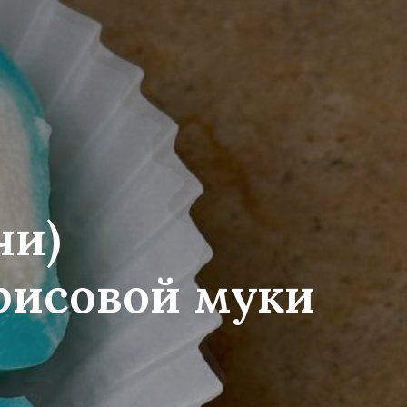
чи)
 рисовой муки