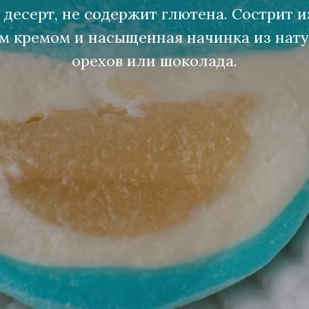
есерт, не содержит глютена. Сострит и
ым кремом и насыщенная начинка из нату
орехов или шоколада.