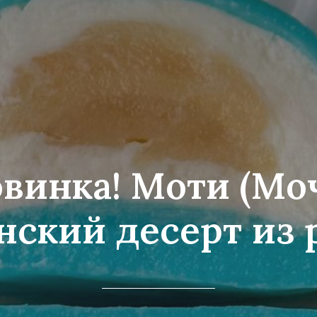
винка! Моти (Мо
нский десерт из