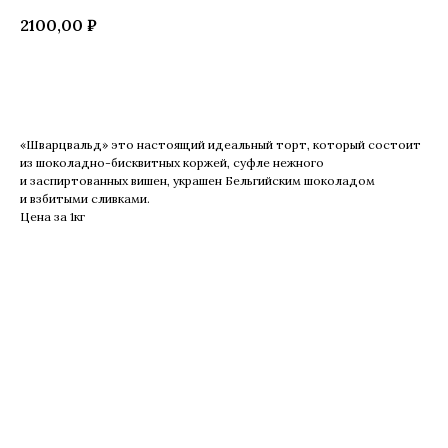
2100,00
₽
Купить
«Шварцвальд» это настоящий идеальный торт, который состоит
из шоколадно-бисквитных коржей, суфле нежного
и заспиртованных вишен, украшен Бельгийским шоколадом
и взбитыми сливками.
Цена за 1кг