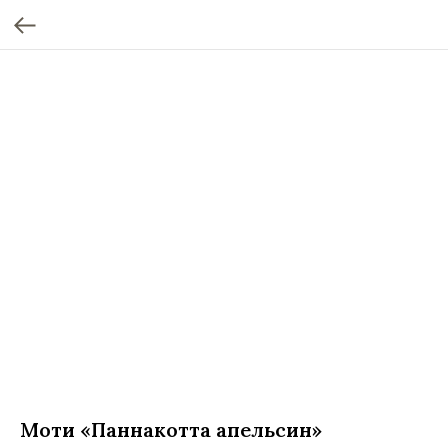
Моти «Паннакотта апельсин»