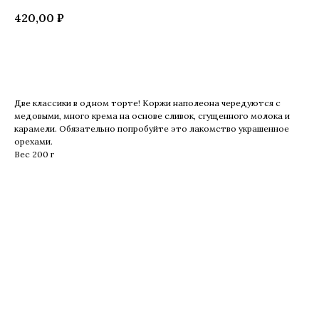
420,00
₽
Купить
Две классики в одном торте! Коржи наполеона чередуются с
медовыми, много крема на основе сливок, сгущенного молока и
карамели. Обязательно попробуйте это лакомство украшенное
орехами.
Вес 200 г