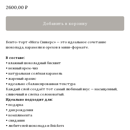
2600,00
₽
Добавить в корзину
Бенто-торт «Мега Сникерс» — это идеальное сочетание
шоколада, карамели и орехов в мини-формате.
В составе:
• влажный шоколадный бисквит
• нежный крем-чиз
• натуральная солёная карамель
• жареный арахис
• идеально сбалансированная текстура
Каждый слой создаёт тот самый любимый вкус — насыщенный,
сливочный и слегка солоноватый.
Идеально подходит для:
• подарка
• дня рождения
• комплимента
• свидания
• любителей шоколада и Snickers