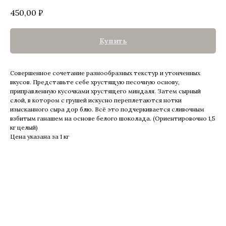
450,00
₽
Купить
Совершенное сочетание разнообразных текстур и утонченных
вкусов. Представьте себе хрустящую песочную основу,
приправленную кусочками хрустящего миндаля. Затем сырный
слой, в котором с грушей искусно переплетаются нотки
изысканного сыра дор блю. Всё это подчеркивается сливочным
взбитым ганашем на основе белого шоколада. (Ориентировочно 1,5
кг целый)
Цена указана за 1 кг